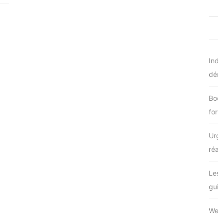
Ind
dé
Bo
for
Ur
ré
Le
gu
We